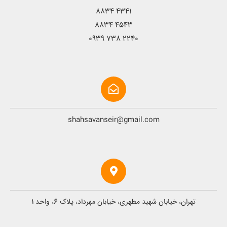
8834 4341
8834 4543
0939 738 2240
shahsavanseir@gmail.com
تهران، خیابان شهید مطهری، خیابان مهرداد، پلاک 6، واحد 1