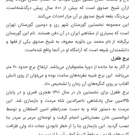
ازآن شیخ صدوق است که بیش از ۸۰۰ سال پیش درگذشته‌است،
بی‌درنگ بقعه شیخ صدوق بر آن مزار احداث می‌کنند.
این مجموعه نخستین گورستان شهر ری و دومین گورستان تهران
است که بسیاری از مشاهیر ایران در آن دفن هستند. نام این گورستان
برگرفته از نام محمد بن بابُویه معروف به شیخ صدوق یکی از فقها و
دانشمندان شیعه است که آرامگاه او در آنجا واقع شده‌است.
برج طغرل
از آثار به جا مانده از دورهٔ سلجوقیان می‌باشد. ارتفاع برج حدود ۲۰ متر
می‌باشد این برج شبیه عقربه‌های ساعت بوده و می‌توان از روی تابش
آفتاب بر روی کنگره‌های آن زمان را تشخیص داد.
برج طغرل برای نخستین بار در سال ۱۳۰۱ هجری قمری و در پایان
۳۵امین سال پادشاهی ناصرالدین شاه مرمت و بازسازی شد. این
مرمت به دستور شاه و به دست صدراعظم امین السلطان و توسط
ابوالحسن خان معمارباشی انجام گرفت و لوحه‌ای مرمر بر سردر بنا
نصب گردید. این بازسازی بنا را از خطر نابودی نجات داد ولی ظرافت
کاری‌های قدیمی و بقعهٔ کتیبهٔ کوفی آن را از بین برد.