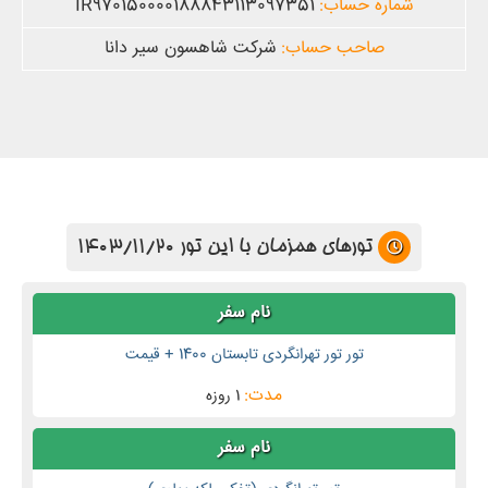
IR970150000188843113097351
شرکت شاهسون سیر دانا
تورهای همزمان با این تور 1403/11/20
تور تور تهرانگردی تابستان 1400 + قیمت
1 روزه