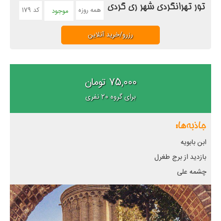
تور تهرانگردی شهر ری گردی
همه روزه
کد 179
موجود
رزرو/خرید آنلاین
75,000 تومان
برای گروه 20 نفری
جاذبه‌ها:
ابن بابویه
بازدید از برج طغرل
چشمه علی