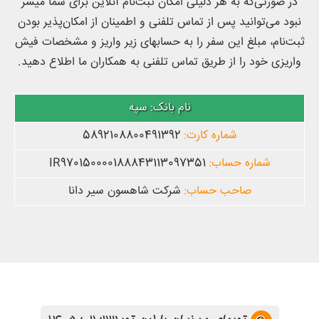
در صورتی‌که به هر دلیلی امکان ثبت‌نام آنلاین برای شما میسر
نبود می‌توانید پس از تماس تلفنی و اطمینان از امکان‌پذیر بودن
ثبت‌نام، مبلغ این سفر را به حسابهای زیر واریز و مشخصات فیش
واریزی خود را از طریق تماس تلفنی به همکاران ما اطلاع دهید.
سپه
5892108800491392
IR970150000188843113097351
شرکت شاهسون سیر دانا