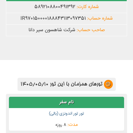
5892108800491392
IR970150000188843113097351
شرکت شاهسون سیر دانا
تورهای همزمان با این تور 1405/05/10
تور تور اندونزی (بالی)
8 روزه