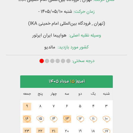
زمان حرکت:
شنبه
1405/05/10
-
(تهران , فرودگاه بین‌المللی امام خمینی IKA)
وسیله نقلیه اصلی:
هواپیما
ایران ایرتور
کشور‌ مورد بازدید:
مالدیو
درجه سختی:
امروز
15
مرداد 1405
شنبه
یک
دو
سه
چهار
پنج
جمعه
9
8
7
6
5
4
3
16
15
14
13
12
11
10
23
22
21
20
19
18
17