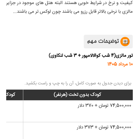
کیفیت و نرخ در شرایط خوبی هستند البته هتل های موجود در جزایر
مالزی با نرخی بالاتر قابل رزرو می باشند چون لوکس تر می باشند...
توضیحات مهم
تور مالزی(4 شب کوالالامپور + 3 شب لنکاوی)
10 مرداد 1405
کودک بدون تخت (هرنفر)
کودک با 
74,500,000 تومان + 370 دلار
74,500,000 تومان + 373 دلار