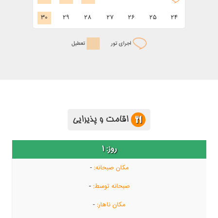
30
29
28
27
26
25
24
اجرای تور
تعطیل
اقامت و پذیرایی
1
-
-
-