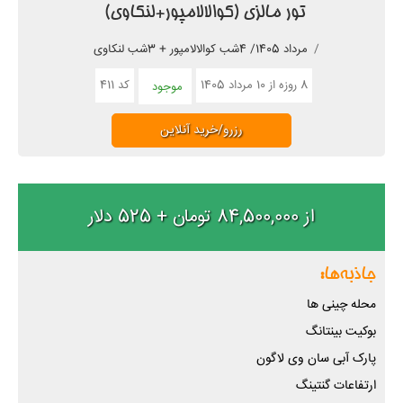
تور مالزی (کوالالامپور+لنکاوی)
مرداد 1405/ 4شب کوالالامپور + 3شب لنکاوی
8 روزه از 10 مرداد 1405
کد 411
موجود
رزرو/خرید آنلاین
از 84,500,000 تومان + 525 دلار
جاذبه‌ها:
محله چینی ها
بوکیت بینتانگ
پارک آبی سان وی لاگون
ارتفاعات گنتینگ