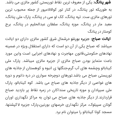
شهر پنانگ:
یکی از معروف ترین نقاط توریستی کشور مالزی می باشد.
به طوریکه تور پنانگ، در کنار تور کوالالامپور از جمله محبوب ترین
تورهای مالزی ست. تپه پنانگ، کک لو سی در پنانگ، پارک ملی پنانگ،
معبد مار در پنانگ، موزه پنانگ، سلطان عبدالحلیم در پنانگ، برج
کومتار در پنانگ
ایالت صباح:
جزیره بورنئو در
شمال شرق کشور مالزی دارای دو ایالت
میباشد که صباح یکی از آن دو است که دارای استقلال ویژه در ضمینه
نهادهای حکومتی،قانون مهاجرت و نهادهای اجرایی است واین مورد
باعت متمایز بودن صباح مالزی از جزیره مالزی میباشد. پارک ملی
کینابالو وچشمه های آب گرم،جنگلها ی انبوه و کوهستان از جاذبه های
توریستی صباح می باشد.تورهای دوچرخه سواری در دره دانوم و دوره
های غواصی از دیگر جاذبه های صباح می باشد. کوه کینابالو، پارک
ملی سیپادان و موزه تاریخی سنداکان در زمره نقاط پر بازدید صباح
قراردارند.از دیگر جاذبه های صباح می توان به مراکز نگهداری اوران
گوتان سپیلوک، مرکز نگهداری خرسهای بورنین،پارک جزیره لاکپشتها،
مسجد کوتا کینابالو را میتوان نام برد.