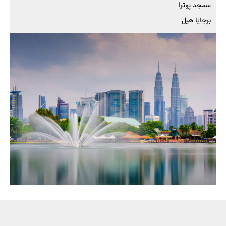
مسجد پوترا
برجایا هیل