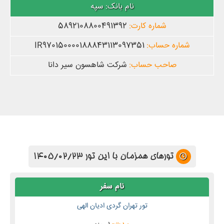
سپه
5892108800491392
IR970150000188843113097351
شرکت شاهسون سیر دانا
تورهای همزمان با این تور 1405/02/23
تور تهران گردی ادیان الهی