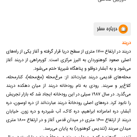
درباره سفر
دربند
دربند در ارتفاع ۱۷۰۰ متری از سطح دریا قرار گرفته و آغاز یکی از راه‌های
اصلی صعود کوهنوردان به
البرز مرکزی
است. کوره‌راهی از دربند آغاز
می‌شود و به
آبشار دوقلو
و
پناهگاه شیرپلا
ختم می‌شود.
محله‌های قدیمی دربند عبارت‌اند از: مرغ‌محله (مغ‌محله)، کنارمحله،
کلاغ‌پر و سربند. رودی به نام
رودخانه دربند
از میان دهکده دربند
می‌گذرد. در سال
۱۹۸۷
سیلی
در این رودخانه ایجاد شد که بازار
تجریش
را نابود کرد. دره‌های اصلی
رودخانهٔ دربند
عبارت‌اند از: دره اوسون، دره
آبشار، دره
امامزاده ابراهیم
، دره کاک، آب شیردره و دره زون. خیابان
دربند از ارتفاع ۱۶۰۰ متری در میدان قدس آغاز و در ارتفاع ۱۸۰۰ متری
میدان سربند (تندیس کوهنورد) به پایان می‌رسد.