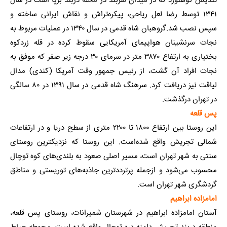
تندیس کوهنورد که در میدان سربند در محلهٔ دربند برپا است در سال
۱۳۴۱
توسط رضا لعل ریاحی، پیکره‌تراش و نقاش ایرانی ساخته و
سپس نصب شد.گروهبان شاه قدمی در سال ۱۳۴۰ در عملیات مربوط به
نجات سرنشینان هواپیمای آمریکایی سقوط کرده در قله زردکوه
بختیاری به ارتفاع ۳۸۷۰ متر در سرمای ۳۰ درجه زیر صفر که موفق به
نجات افراد آن گشت، از رئیس جمهور وقت آمریکا (کندی) مدال
لیاقت نیز دریافت کرد. سرهنگ شاه قدمی در سال ۱۳۹۱ در ۸۰ سالگی
در تهران درگذشت.
پس قلعه
این روستا بین ارتفاع ۱۸۰۰ تا ۲۲۰۰ متری از سطح دریا و در ارتفاعات
شمالی تجریش واقع شده‌است. این روستا که نزدیکترین روستای
سنتی به شهر تهران است، مسیر اصلی صعود به بلندی‌های کوه توچال
محسوب می‌شود و ازجمله پرترددترین جاذبه‌های توریستی و مناطق
گردشگری شهر تهران است.
امامزاده ابراهیم
آستان امامزاده ابراهیم در شهرستان شمیرانات، روستای پس قلعه،