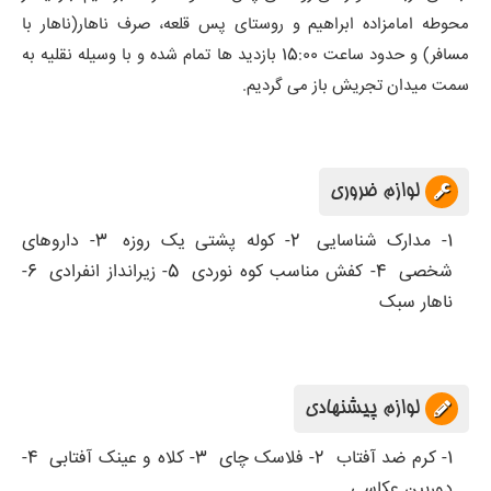
محوطه امامزاده ابراهیم و روستای پس قلعه، صرف ناهار(ناهار با
مسافر) و حدود ساعت 15:00 بازدید ها تمام شده و با وسیله نقلیه به
سمت میدان تجریش باز می گردیم.
لوازم ضروری
1- مدارک شناسایی
2- کوله پشتی یک روزه
3- داروهای
شخصی
4- کفش مناسب کوه نوردی
5- زیرانداز انفرادی
6-
ناهار سبک
لوازم پیشنهادی
1- کرم ضد آفتاب
2- فلاسک چای
3- کلاه و عینک آفتابی
4-
دوربین عکاسی