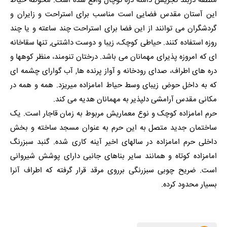
منطقه دربند تجریش دامنه دره توچال واقع شده است. محوطه حیاط
این آستان مقدس فضایی است مناسب برای استراحت و زایران و
گردشگران می توانند از این فضا برای استراحت چند ساعته و یا چند
روزه استفاده کنند. حیاطی کوچک، زیبا و دوست داشتنی, تنها سقاخانه
ای که امروزه پذیرای مهمانان می باشد. درختان تنومند، منظر کوهها و
دره های اطراف، صدای رودخانه و آواز پرنده ها, آب گوارای چشمه ای
که به داخل حوض زیبای وسط حیاط امامزاده میریزد. همه و همه در
مکانی مقدس آرامشی دلپذیر به مهمانان هدیه می کند.
حرم امامزاده کوچک و نوع معماریش مربوط به زمان قاجار است. یک
ساختمان جدید متصل به این حرم به عنوان مسجد ساخته و بخش
داخلی حرم امامزاده در سالهای اخیر آینه کاری شده. گنبد سبزرنگ
امامزاده کوتاه و همانند سایر بناهای جانبی دارای پوشش شیروانی
است. ضریح چوبی سبزرنگی برروی مرقد قرار گرفته که اطراف آنرا
بسیار محدود کرده.