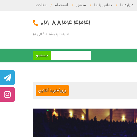
درباره ما
تماس با ما
منشور
استخدام
مقالات
/
/
/
/
021 8834 4341
شنبه تا پنجشنبه 9 الی 18
رزرو/خرید آنلاین