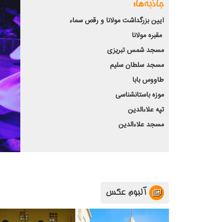
جاذبه‌ها:
آیین بزرگداشت مولانا و رقص سماء
مقبره مولانا
مسجد شمس تبریزی
مسجد سلطان سلیم
طاووس بابا
موزه باستانشناسی
تپه علاءالدین
مسجد علاءالدین
آلبوم عکس