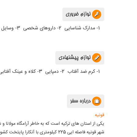
لوازم ضروری
1- مدارک شناسایی
2- داروهای شخصی
3- وسایل نظافت شخصی
لوازم پیشنهادی
1- کرم ضد آفتاب
2- دمپایی
3- کلاه و عینک آفتابی
درباره سفر
قونیه
یکی از استان های ترکیه است که به خاطر آرامگاه مولانا و
شهر قونیه فاصله ایی 225 کیلومتری با آنکارا پایتخت کشور ترکیه دارد،شهری که به عنوان پایتخت تمدن اسلامی ازآن یاد می شود و اما