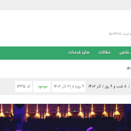
 501387
 خارجی
مقالات
سایر خدمات
9 روزه از 21 آذر 1402
موجود
کد 1435
8 شب و 9 روز / آذر 1402