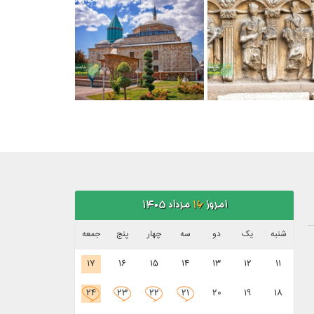
امروز
16
مرداد 1405
شنبه
یک
دو
سه
چهار
پنج
جمعه
17
16
15
14
13
12
11
24
23
22
21
20
19
18