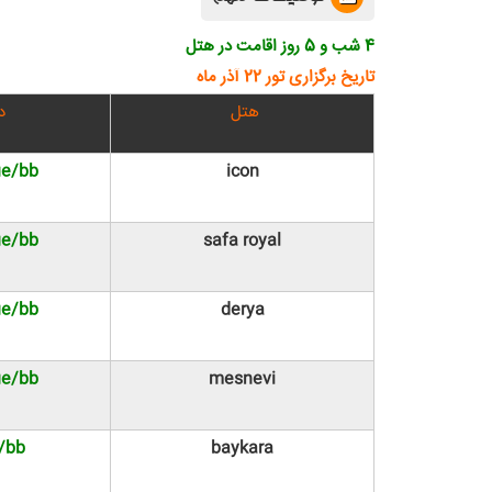
4 شب و 5 روز اقامت در هتل
تاریخ برگزاری تور 22 آذر ماه
هتل
د
ue/bb
icon
ue/bb
safa royal
ue/bb
derya
ue/bb
mesnevi
/bb*
baykara