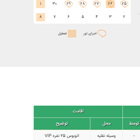
1
30
29
28
27
26
25
8
7
6
5
4
3
2
اجرای تور
تعطیل
اقامت
توسط
محل
توضیح
-
وسیله نقلیه
اتوبوس 25 نفره VIP