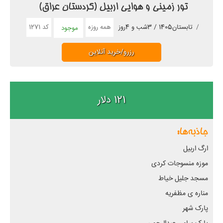
تور زمینی و هوایی اربیل (کردستان عراق)
همه روزه
کد 1271
تابستان1405 / 3شب و 4روز
موجود
رزرو/خرید آنلاین
121 دلار
جاذبه‌ها:
ارگ اربیل
موزه منسوجات کردی
مسجد جلیل خیاط
مناره ی مظفریه
پارک شهر